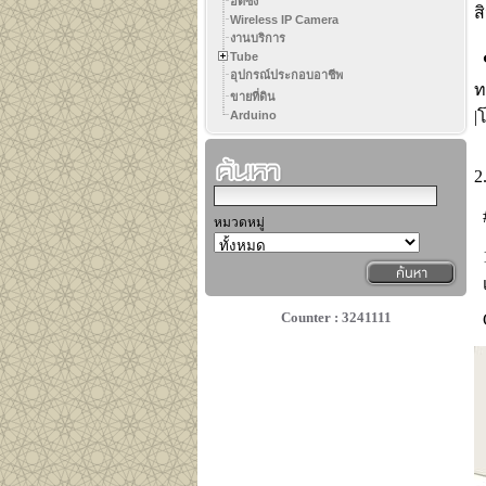
ฮี๊ตซิ้ง
ส
Wireless IP Camera
งานบริการ
Tube
❤
อุปกรณ์ประกอบอาชีพ
ท
ขายที่ดิน
|
Arduino
2
#
หมวดหมู่
1
เ
Counter : 3241111
G